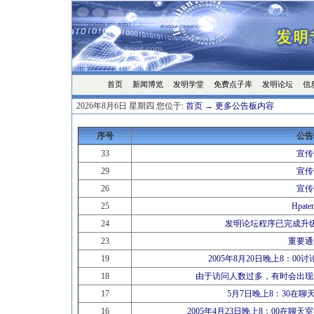
首页
发明学堂
免费点子库
发明论坛
信
新闻博览
2026年8月6日 星期四 您位于:
首页
→
更多公告板内容
序号
公告
33
宣传
29
宣传
26
宣传
25
Hpat
24
发明论坛程序已完成升
23
重要通
19
2005年8月20日晚上8：0
18
由于访问人数过多，有时会出现
17
5月7日晚上8：30在
16
2005年4月23日晚上8：00在