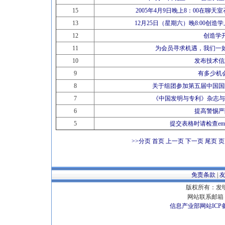
15
2005年4月9日晚上8：00在聊
13
12月25日（星期六）晚8:00创
12
创造学
11
为会员寻求机遇，我们一
10
发布技术信
9
有多少机会
8
关于组团参加第五届中国国
7
《中国发明与专利》杂志与
6
提高警惕严
5
提交表格时请检查em
>>分页
首页 上一页
下一页
尾页
页
免责条款
|
版权所有：发明专
网站联系邮箱 E
信息产业部网站ICP