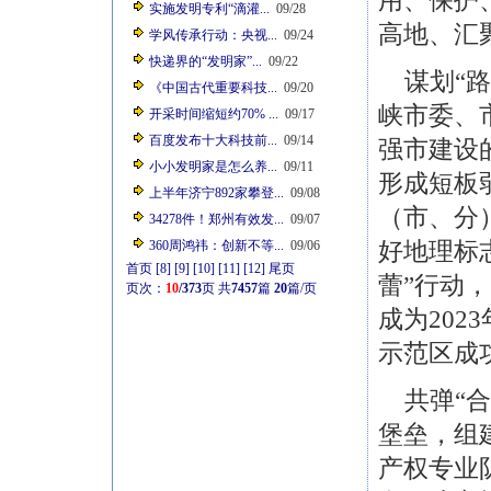
用、保护
实施发明专利“滴灌...
09/28
高地、汇
学风传承行动：央视...
09/24
快递界的“发明家”...
09/22
谋划“路
《中国古代重要科技...
09/20
峡市委、
开采时间缩短约70% ...
09/17
百度发布十大科技前...
09/14
强市建设
小小发明家是怎么养...
09/11
形成短板
上半年济宁892家攀登...
09/08
（市、分
34278件！郑州有效发...
09/07
好地理标
360周鸿祎：创新不等...
09/06
首页
[8]
[9]
[10]
[11]
[12]
尾页
蕾”行动，
页次：
10
/373
页
共
7457
篇
20
篇/页
成为20
示范区成
共弹“合
堡垒，组
产权专业