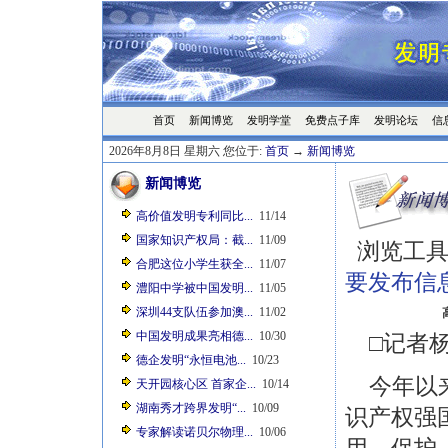
首页
发明学堂
免费点子库
发明论坛
信
新闻博览
2026年8月8日 星期六 您位于:
首页
→
新闻博览
新闻博览
高价值发明专利同比...
11/14
国家知识产权局：截...
11/09
浏览工具
合肥这位小学生获全...
11/07
要发布信
澧阳中学被中国发明...
11/05
深圳44支队伍参加澳...
11/02
中国发明成果亮相德...
10/30
□记者杨
德企发明“永恒电池...
10/23
今年以来
天开园核心区 首家企...
10/14
湖南秀才跨界发明“...
10/09
识产权强
专家解读诺贝尔物理...
10/06