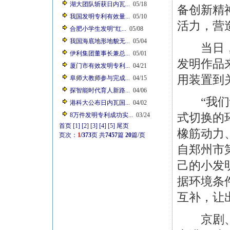
湖大团队斩获日内瓦...
05/18
备创新精
我国发明专利有效量...
05/10
活力，营
合肥小学生发明“红...
05/08
我国海底地形地貌无...
05/04
当日，超
伊利集团董事长兼总...
05/01
发明作品
厦门市有效发明专利...
04/21
用装置到
阜师大教师参与完成...
04/15
探智能时代育人新路...
04/06
“我们设
港科大公布日内瓦国...
04/02
式切换的
8万件发明专利成功实...
03/24
首页
[1]
[2]
[3]
[4]
[5]
尾页
橡筋动力
页次：
1
/373
页
共
7457
篇
20
篇/页
自郑州市
己的小发
据环境条
互补，让
京剧、剪