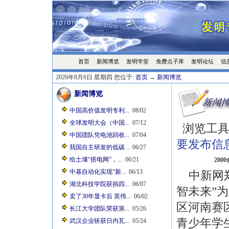
首页
发明学堂
免费点子库
发明论坛
信
新闻博览
2026年8月6日 星期四 您位于:
首页
→
新闻博览
新闻博览
中国高价值发明专利...
08/02
全球发明大会（中国...
07/12
浏览工具
中国团队凭电池回收...
07/04
要发布信
我国自主研发的低碳...
06/27
给土壤“搭电网”，...
06/21
20
中基自动化实现“新...
06/13
中新网郑州
湖北科技学院获捐四...
06/07
智未来”为
卖了30年显卡后 英伟...
06/02
区河南赛
长江大学团队荣获第...
05/26
青少年学
武汉企业斩获日内瓦...
05/24