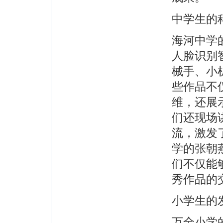
中学生的
海河中学
人脸识别
械手、小
些作品不
维，还展
们还现场
流，激发
学的张朝
们不仅能
秀作品的
小学生的
万全小学