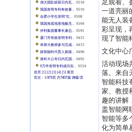
足观看、
湖大团队斩获日内瓦...
05/18
一道亮丽
我国发明专利有效量...
05/10
合肥小学生发明“红...
05/08
能无人装
我国海底地形地貌无...
05/04
彩呈现，
伊利集团董事长兼总...
05/01
现了智能
厦门市有效发明专利...
04/21
阜师大教师参与完成...
04/15
文化中心
探智能时代育人新路...
04/06
港科大公布日内瓦国...
04/02
活动现场
8万件发明专利成功实...
03/24
落。来自
首页
[1]
[2]
[3]
[4]
[5]
尾页
页次：
1
/373
页
共
7457
篇
20
篇/页
智能科技
家、教授
趣的讲解
盖智能网
智能等多
化为简单