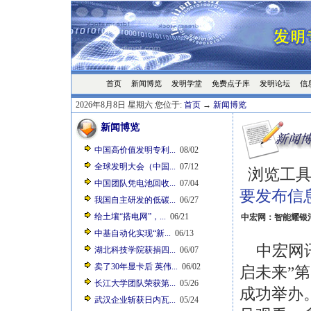
首页
发明学堂
免费点子库
发明论坛
信
新闻博览
2026年8月8日 星期六 您位于:
首页
→
新闻博览
新闻博览
中国高价值发明专利...
08/02
全球发明大会（中国...
07/12
浏览工具
中国团队凭电池回收...
07/04
要发布信
我国自主研发的低碳...
06/27
给土壤“搭电网”，...
06/21
中宏网：智能耀银
中基自动化实现“新...
06/13
中宏网讯 
湖北科技学院获捐四...
06/07
卖了30年显卡后 英伟...
06/02
启未来”
长江大学团队荣获第...
05/26
成功举办
武汉企业斩获日内瓦...
05/24