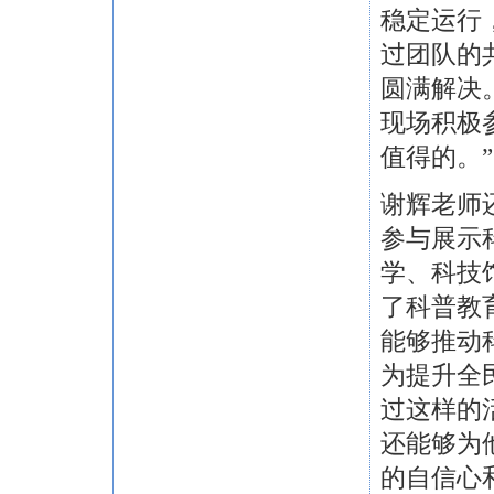
稳定运行
过团队的
圆满解决
现场积极
值得的。”
谢辉老师
参与展示
学、科技
了科普教
能够推动
为提升全
过这样的
还能够为
的自信心