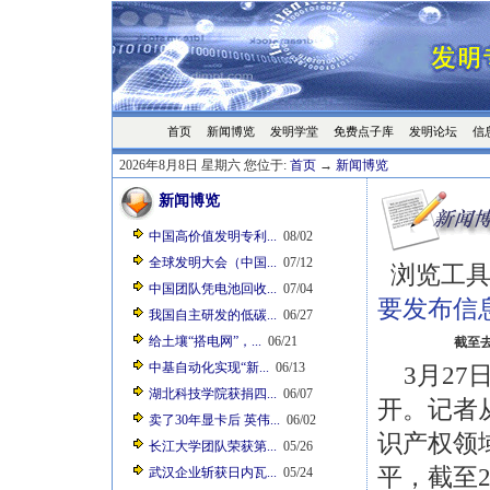
首页
发明学堂
免费点子库
发明论坛
信
新闻博览
2026年8月8日 星期六 您位于:
首页
→
新闻博览
新闻博览
中国高价值发明专利...
08/02
全球发明大会（中国...
07/12
浏览工具
中国团队凭电池回收...
07/04
要发布信
我国自主研发的低碳...
06/27
给土壤“搭电网”，...
06/21
截至
中基自动化实现“新...
06/13
3月27
湖北科技学院获捐四...
06/07
开。记者
卖了30年显卡后 英伟...
06/02
识产权领
长江大学团队荣获第...
05/26
平，截至2
武汉企业斩获日内瓦...
05/24