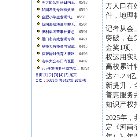
湖大团队斩获日内瓦...
05/18
万人口有效
我国发明专利有效量...
05/10
件，地理标
合肥小学生发明“红...
05/08
我国海底地形地貌无...
05/04
记者从会
伊利集团董事长兼总...
05/01
突破，在
厦门市有效发明专利...
04/21
金奖1项
阜师大教师参与完成...
04/15
探智能时代育人新路...
04/06
权运用实
港科大公布日内瓦国...
04/02
高校累计
8万件发明专利成功实...
03/24
达71.2
首页
[1]
[2]
[3]
[4]
[5]
尾页
页次：
1
/373
页
共
7457
篇
20
篇/页
新提升，
普惠服务共
知识产权
2025
定《河南省
年）》年