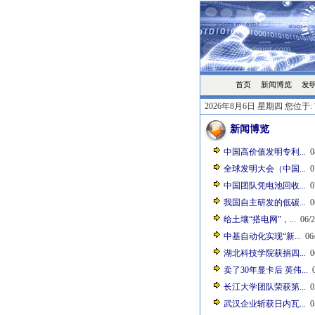
首页
发
新闻博览
2026年8月6日 星期四 您位于:
新闻博览
中国高价值发明专利...
0
全球发明大会（中国...
0
中国团队凭电池回收...
0
我国自主研发的低碳...
0
给土壤“搭电网”，...
06/2
中基自动化实现“新...
06/
湖北科技学院获捐四...
0
卖了30年显卡后 英伟...
0
长江大学团队荣获第...
0
武汉企业斩获日内瓦...
0