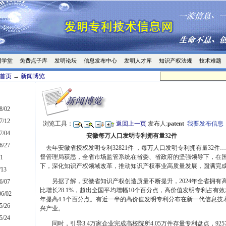
明学堂
免费点子库
发明论坛
信息发布中心
发明人才库
知识产权法规
技术难题
首页
→
新闻博览
8/02
7/12
浏览工具：
返回上一页
发布人:
patent
我要发布信息
7/04
安徽每万人口发明专利拥有量32件
6/27
去年安徽省授权发明专利32821件 ，每万人口发明专利拥有量32件
督管理局获悉，全省市场监管系统在省委、省政府的坚强领导下，在
1
下，深化知识产权领域改革，推动知识产权事业高质量发展，圆满完
13
另据了解，安徽省知识产权创造质量不断提升，2024年全省拥有高价
6/07
比增长28.1%，超出全国平均增幅10个百分点，高价值发明专利占有效
6/02
年提高4.1个百分点。有近一半的高价值发明专利分布在新一代信息技
5/26
兴产业。
5/24
同时，引导3.4万家企业完成高校院所4.05万件存量专利盘点，92