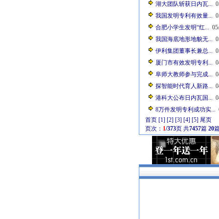
湖大团队斩获日内瓦...
0
我国发明专利有效量...
0
合肥小学生发明“红...
05/
我国海底地形地貌无...
0
伊利集团董事长兼总...
0
厦门市有效发明专利...
0
阜师大教师参与完成...
0
探智能时代育人新路...
0
港科大公布日内瓦国...
0
8万件发明专利成功实...
0
首页
[1]
[2]
[3]
[4]
[5]
尾页
页次：
1
/373
页
共
7457
篇
20
篇