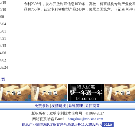
5/18
专利2396件，发布开放许可信息1039条，高校、科研机构专利产业
品10756件，认定专利密集型产品243件，位居全国第六。（记者 祁
5/10
08
5/04
5/01
4/21
4/15
4/06
4/02
3/24
/页
免责条款
|
友情链接
|
系统管理
|
返回页首
|
版权所有：发明专利技术信息网 ©1999-2027
网站联系邮箱 E-mail：
hangzhou@vip.sina.com
信息产业部网站ICP备案序号:
皖ICP备11003032号-6
51La