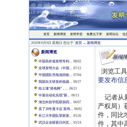
首页
发明学堂
免费点子库
发明论坛
信
新闻博览
2026年8月9日 星期日 您位于:
首页
→
新闻博览
新闻博览
中国高价值发明专利...
08/02
全球发明大会（中国...
07/12
浏览工具
中国团队凭电池回收...
07/04
要发布信
我国自主研发的低碳...
06/27
给土壤“搭电网”，...
06/21
中基自动化实现“新...
06/13
记者从新
湖北科技学院获捐四...
06/07
产权局）获
卖了30年显卡后 英伟...
06/02
件，同比增
长江大学团队荣获第...
05/26
件，其中高
武汉企业斩获日内瓦...
05/24