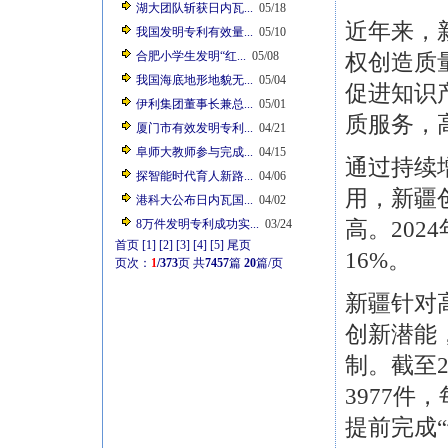
湖大团队斩获日内瓦...
05/18
近年来，
我国发明专利有效量...
05/10
合肥小学生发明“红...
05/08
权创造质
我国海底地形地貌无...
05/04
促进知识
伊利集团董事长兼总...
05/01
质服务，
厦门市有效发明专利...
04/21
阜师大教师参与完成...
04/15
通过持续
探智能时代育人新路...
04/06
用，新疆
港科大公布日内瓦国...
04/02
高。202
8万件发明专利成功实...
03/24
首页
[1]
[2]
[3]
[4]
[5]
尾页
16%。
页次：
1
/373
页
共
7457
篇
20
篇/页
新疆针对
创新潜能
制。截至2
3977件
提前完成