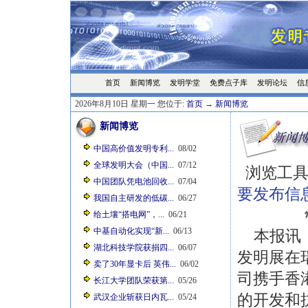
首页
发明学堂
免费点子库
发明论坛
信
新闻博览
2026年8月10日 星期一 您位于:
首页
→
新闻博览
新闻博览
中国高价值发明专利...
08/02
全球发明大会（中国...
07/12
浏览工具
中国团队凭电池回收...
07/04
要发布信
我国自主研发的低碳...
06/27
给土壤“搭电网”，...
06/21
中基自动化实现“新...
06/13
本报讯（
湖北科技学院获捐四...
06/07
发明展在
卖了30年显卡后 英伟...
06/02
司携手香
长江大学团队荣获第...
05/26
的开发和
武汉企业斩获日内瓦...
05/24