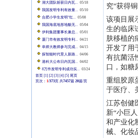
湖大团队斩获日内瓦...
05/18
究”获得
我国发明专利有效量...
05/10
合肥小学生发明“红...
05/08
该项目展
我国海底地形地貌无...
05/04
生的临床
伊利集团董事长兼总...
05/01
肤移植的
厦门市有效发明专利...
04/21
开发了用
阜师大教师参与完成...
04/15
探智能时代育人新路...
04/06
有抗菌活
港科大公布日内瓦国...
04/02
口，如糖
8万件发明专利成功实...
03/24
首页
[1]
[2]
[3]
[4]
[5]
尾页
重组胶原
页次：
1
/373
页
共
7457
篇
20
篇/页
于医疗、
江苏创健
新“小巨
和产业化
械、化妆