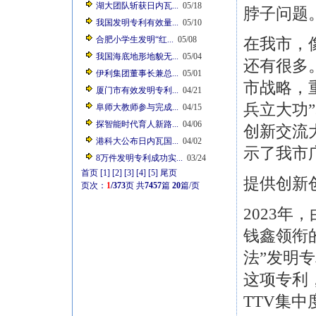
湖大团队斩获日内瓦...
05/18
脖子问题
我国发明专利有效量...
05/10
合肥小学生发明“红...
05/08
在我市，
我国海底地形地貌无...
05/04
还有很多
伊利集团董事长兼总...
05/01
市战略，
厦门市有效发明专利...
04/21
兵立大功
阜师大教师参与完成...
04/15
探智能时代育人新路...
04/06
创新交流
港科大公布日内瓦国...
04/02
示了我市
8万件发明专利成功实...
03/24
首页
[1]
[2]
[3]
[4]
[5]
尾页
提供创新
页次：
1
/373
页
共
7457
篇
20
篇/页
2023
钱鑫领衔
法”发明
这项专利
TTV集