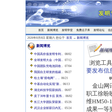
首页
发明学堂
免费点子库
发明论坛
信
新闻博览
2026年8月8日 星期六 您位于:
首页
→
新闻博览
新闻博览
中国高价值发明专利...
08/02
全球发明大会（中国...
07/12
浏览工具
中国团队凭电池回收...
07/04
要发布信
我国自主研发的低碳...
06/27
给土壤“搭电网”，...
06/21
中基自动化实现“新...
06/13
金山网讯
湖北科技学院获捐四...
06/07
职工徐盼
卖了30年显卡后 英伟...
06/02
维HM50
长江大学团队荣获第...
05/26
成果一等
武汉企业斩获日内瓦...
05/24