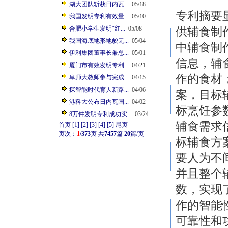
湖大团队斩获日内瓦...
05/18
专利摘要
我国发明专利有效量...
05/10
合肥小学生发明“红...
05/08
供辅食制
我国海底地形地貌无...
05/04
中辅食制
伊利集团董事长兼总...
05/01
信息，辅
厦门市有效发明专利...
04/21
作的食材
阜师大教师参与完成...
04/15
探智能时代育人新路...
04/06
案，目标
港科大公布日内瓦国...
04/02
标烹饪参
8万件发明专利成功实...
03/24
辅食需求
首页
[1]
[2]
[3]
[4]
[5]
尾页
页次：
1
/373
页
共
7457
篇
20
篇/页
标辅食方
要人为不
并且整个
数，实现
作的智能
可靠性和