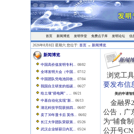
首页
发明学堂
免费点子库
发明论坛
信
新闻博览
2026年8月8日 星期六 您位于:
首页
→
新闻博览
新闻博览
中国高价值发明专利...
08/02
全球发明大会（中国...
07/12
浏览工具
中国团队凭电池回收...
07/04
要发布信
我国自主研发的低碳...
06/27
给土壤“搭电网”，...
06/21
美的申请智
中基自动化实现“新...
06/13
金融界20
湖北科技学院获捐四...
06/07
公告，广
卖了30年显卡后 英伟...
06/02
为“辅食
长江大学团队荣获第...
05/26
公开号CN1
武汉企业斩获日内瓦...
05/24