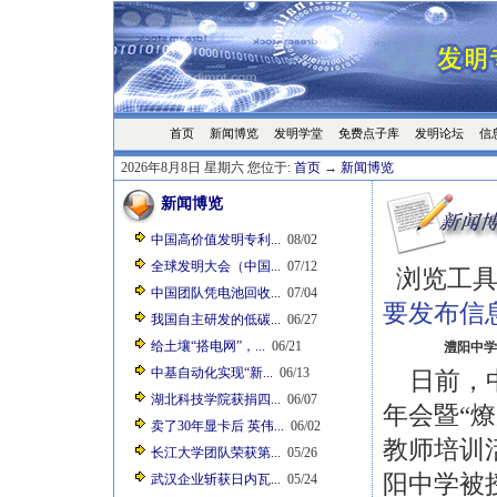
首页
发明学堂
免费点子库
发明论坛
信
新闻博览
2026年8月8日 星期六 您位于:
首页
→
新闻博览
新闻博览
中国高价值发明专利...
08/02
全球发明大会（中国...
07/12
浏览工具
中国团队凭电池回收...
07/04
要发布信
我国自主研发的低碳...
06/27
给土壤“搭电网”，...
06/21
澧阳中学
中基自动化实现“新...
06/13
日前，中
湖北科技学院获捐四...
06/07
年会暨“燎
卖了30年显卡后 英伟...
06/02
教师培训
长江大学团队荣获第...
05/26
阳中学被
武汉企业斩获日内瓦...
05/24