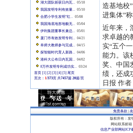
湖大团队斩获日内瓦...
05/18
造基地校”
我国发明专利有效量...
05/10
进集体”
合肥小学生发明“红...
05/08
我国海底地形地貌无...
05/04
近年来，
伊利集团董事长兼总...
05/01
求卓越的
厦门市有效发明专利...
04/21
实“五个
阜师大教师参与完成...
04/15
探智能时代育人新路...
04/06
能力。该
港科大公布日内瓦国...
04/02
奖、中国
8万件发明专利成功实...
03/24
绩，还成
首页
[1]
[2]
[3]
[4]
[5]
尾页
页次：
1
/373
页
共
7457
篇
20
篇/页
日报 作
免责条款
|
版权所有：发明专
网站联系邮箱 E
信息产业部网站ICP