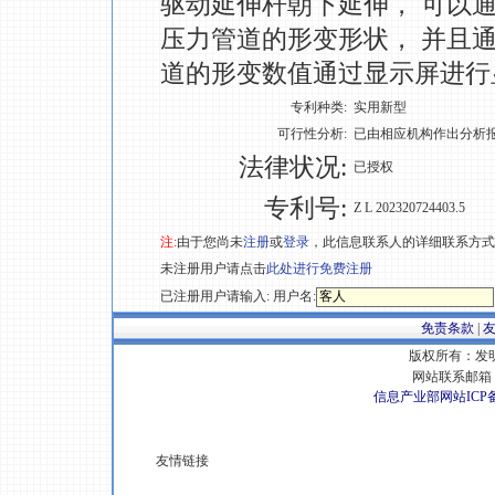
驱动延伸杆朝下延伸， 可以
压力管道的形变形状， 并且
道的形变数值通过显示屏进行
专利种类:
实用新型
可行性分析:
已由相应机构作出分析
法律状况:
已授权
专利号:
Z L 202320724403.5
注:
由于您尚未
注册
或
登录
，此信息联系人的详细联系方式
未注册用户请点击
此处进行免费注册
已注册用户请输入: 用户名:
免责条款
|
版权所有：发明专
网站联系邮箱 E
信息产业部网站ICP
友情链接