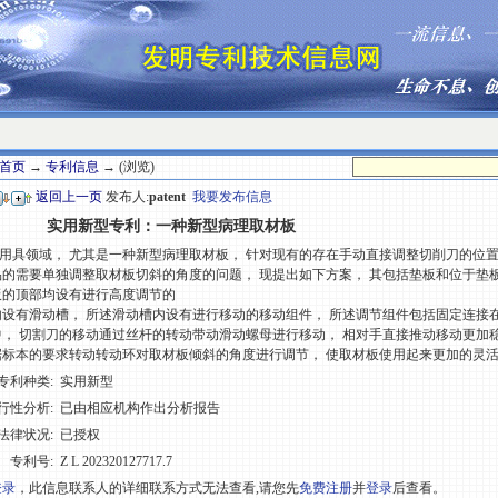
首页
→
专利信息
→ (浏览)
返回上一页
发布人:
patent
我要发布信息
实用新型专利：一种新型病理取材板
具领域， 尤其是一种新型病理取材板， 针对现有的存在手动直接调整切削刀的位置
品的需要单独调整取材板切斜的角度的问题， 现提出如下方案， 其包括垫板和位于垫
板的顶部均设有进行高度调节的
内设有滑动槽， 所述滑动槽内设有进行移动的移动组件， 所述调节组件包括固定连接
中， 切割刀的移动通过丝杆的转动带动滑动螺母进行移动， 相对手直接推动移动更加
据标本的要求转动转动环对取材板倾斜的角度进行调节， 使取材板使用起来更加的灵
专利种类:
实用新型
行性分析:
已由相应机构作出分析报告
法律状况:
已授权
专利号:
Z L 202320127717.7
登录
，此信息联系人的详细联系方式无法查看,请您先
免费注册
并
登录
后查看。