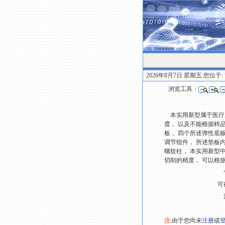
2026年8月7日 星期五 您位于:
浏览工具：
本实用新型属于医疗用
度， 以及不能根据样
板， 四个所述弹性底
调节组件， 所述垫板
螺纹柱， 本实用新型
切削的精度， 可以根
可
注:
由于您尚未
注册
或