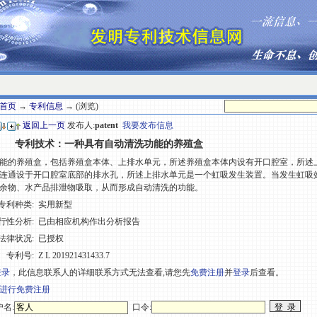
首页
→
专利信息
→ (浏览)
返回上一页
发布人:
patent
我要发布信息
专利技术：一种具有自动清洗功能的养殖盒
能的养殖盒，包括养殖盒本体、上排水单元，所述养殖盒本体内设有开口腔室，所述
连通设于开口腔室底部的排水孔，所述上排水单元是一个虹吸发生装置。当发生虹吸
余物、水产品排泄物吸取，从而形成自动清洗的功能。
专利种类:
实用新型
行性分析:
已由相应机构作出分析报告
法律状况:
已授权
专利号:
Z L 201921431433.7
登录
，此信息联系人的详细联系方式无法查看,请您先
免费注册
并
登录
后查看。
进行免费注册
名:
口令: