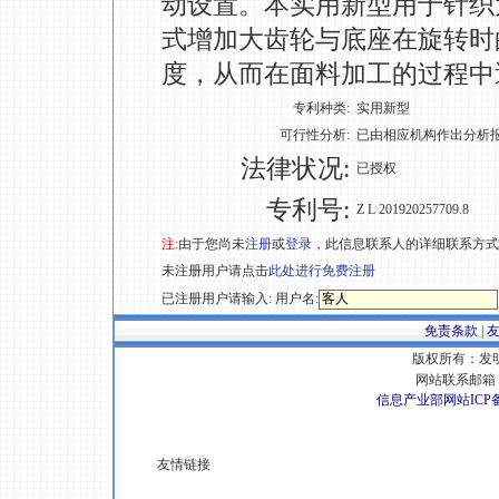
动设置。本实用新型用于针织
式增加大齿轮与底座在旋转时
度，从而在面料加工的过程中
专利种类:
实用新型
可行性分析:
已由相应机构作出分析
法律状况:
已授权
专利号:
Z L 201920257709.8
注:
由于您尚未
注册
或
登录
，此信息联系人的详细联系方式
未注册用户请点击
此处进行免费注册
已注册用户请输入: 用户名:
免责条款
|
版权所有：发明专
网站联系邮箱 E
信息产业部网站ICP
友情链接