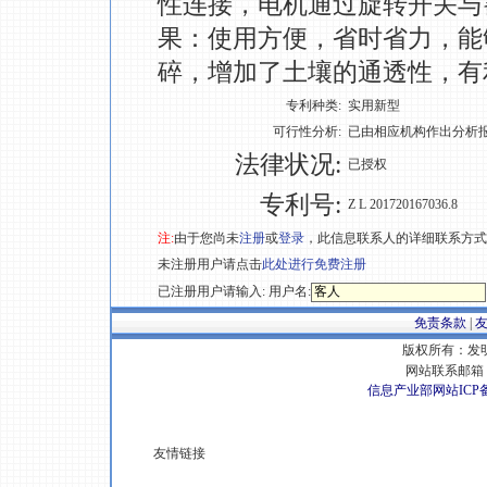
性连接，电机通过旋转开关与
果：使用方便，省时省力，能
碎，增加了土壤的通透性，有
专利种类:
实用新型
可行性分析:
已由相应机构作出分析
法律状况:
已授权
专利号:
Z L 201720167036.8
注:
由于您尚未
注册
或
登录
，此信息联系人的详细联系方式
未注册用户请点击
此处进行免费注册
已注册用户请输入: 用户名:
免责条款
|
版权所有：发明专
网站联系邮箱 E
信息产业部网站ICP
友情链接