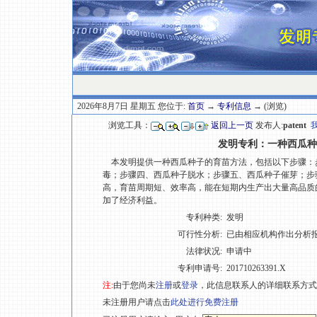
2026年8月7日 星期五 您位于:
首页
→
专利信息
→ (浏览)
浏览工具：
返回上一页
发布人:
patent
发明专利：一种西瓜种
本发明提供一种西瓜种子的育苗方法，包括以下步骤：
毒；步骤四、西瓜种子脱水；步骤五、西瓜种子催芽；步
高，育苗周期短、效率高，能在短期内生产出大量高品质
加了经济利益。
专利种类:
发明
可行性分析:
已由相应机构作出分析
法律状况:
申请中
专利申请号:
201710263391.X
注:
由于您尚未
注册
或
登录
，此信息联系人的详细联系方式
未注册用户请点击
此处进行免费注册