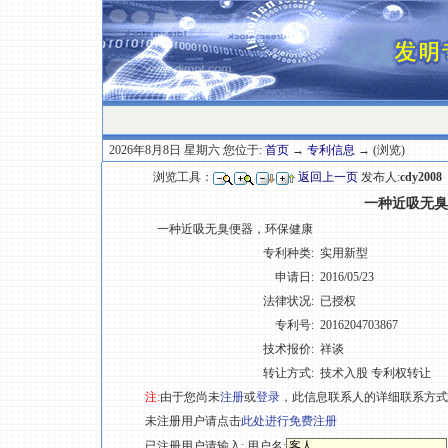
2026年8月8日 星期六 您位于:
首页
→
专利信息
→ (浏览)
浏览工具：
返回上一页
发布人:
cdy2008
一种近吸无臭
一种近吸无臭便器，环保健康
专利种类:
实用新型
申请日:
2016/05/23
法律状况:
已授权
专利号:
2016204703867
技术报价:
祥谈
转让方式:
技术入股 专利权转让
注:
由于您尚未
注册
或
登录
，此信息联系人的详细联系方式
未注册用户请点击
此处进行免费注册
已注册用户请输入: 用户名: